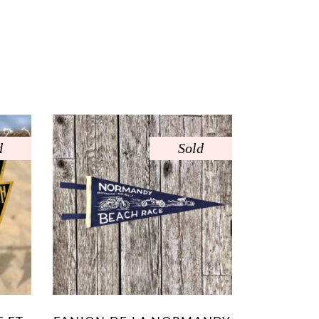
d
Sold