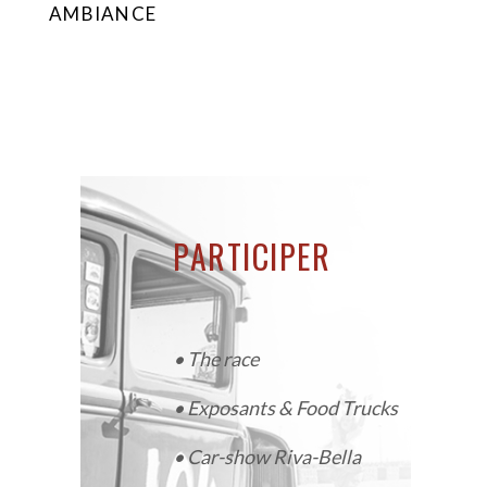
AMBIANCE
PARTICIPER
•
The race
•
Exposants & Food Trucks
•
Car-show Riva-Bella