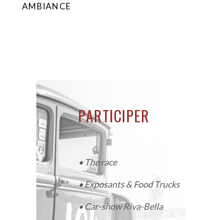
AMBIANCE
PARTICIPER
•
The race
•
Exposants & Food Trucks
•
Car-show Riva-Bella