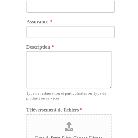
/
o
u
Assurance
*
C
h
o
i
Description
*
s
i
s
s
e
z
*
Type de restauration et particularités ou Type de
produits ou services
Téléversement de fichiers
*