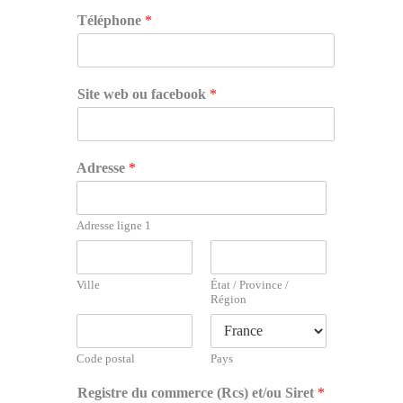
Téléphone
*
Site web ou facebook
*
Adresse
*
Adresse ligne 1
Ville
État / Province /
Région
Code postal
Pays
e
Registre du commerce (Rcs) et/ou Siret
*
t