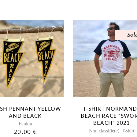
Sol
Ce
Ce
produit
produit
a
a
plusieurs
plusieurs
variations.
variations.
Les
Les
options
options
peuvent
peuvent
ASH PENNANT YELLOW
T-SHIRT NORMAND
être
être
AND BLACK
BEACH RACE “SWO
choisies
choisies
BEACH” 2021
Fanion
sur
sur
20.00
€
,
Non classifié(e)
T-shirt
la
la