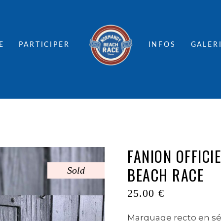
E
PARTICIPER
INFOS
GALER
FANION OFFICI
BEACH RACE
Sold
25.00
€
Marquage recto en sér