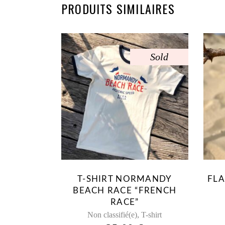
PRODUITS SIMILAIRES
Sold
Ce
produit
a
plusieurs
variations.
Les
options
peuvent
T-SHIRT NORMANDY
FL
être
BEACH RACE “FRENCH
choisies
RACE”
sur
,
Non classifié(e)
T-shirt
la