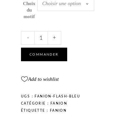
Choisir une option
Choix
du
motif
Fanion
-
+
Flash
Bleu
et
COMMANDER
Blanc
quantity
Add to wishlist
UGS :
FANION-FLASH-BLEU
CATÉGORIE :
FANION
ÉTIQUETTE :
FANION