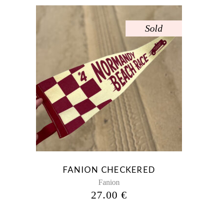
Sold
FANION CHECKERED
Fanion
27.00
€