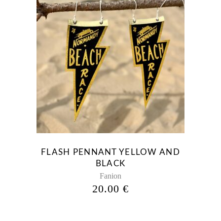
Ce
produit
a
plusieurs
variations.
Les
options
peuvent
être
FLASH PENNANT YELLOW AND
choisies
BLACK
sur
Fanion
la
20.00
€
page
du
produit