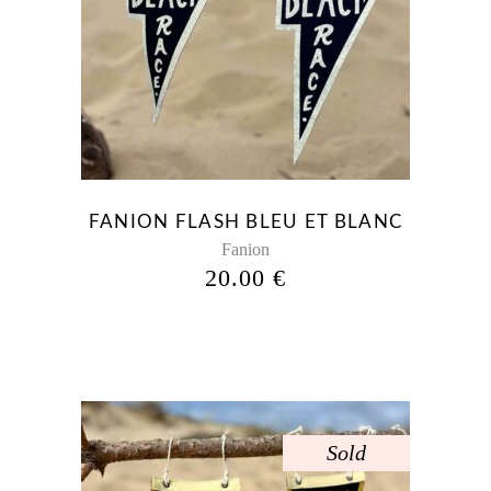
Ce
produit
a
plusieurs
variations.
Les
options
peuvent
être
FANION FLASH BLEU ET BLANC
choisies
Fanion
sur
20.00
€
la
page
du
produit
Sold