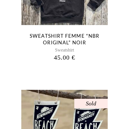
variations.
Les
options
peuvent
être
SWEATSHIRT FEMME “NBR
choisies
ORIGINAL” NOIR
sur
Sweatshirt
la
45.00
€
page
du
produit
Sold