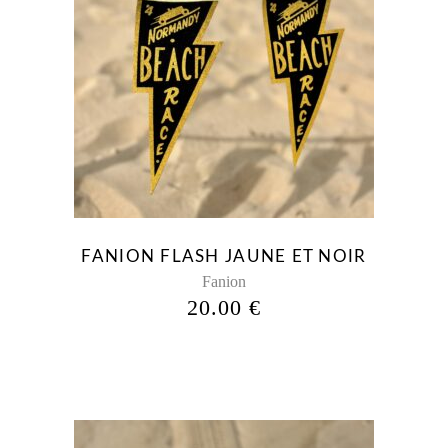
Ce
produit
a
plusieurs
variations.
Les
options
peuvent
être
FANION FLASH JAUNE ET NOIR
choisies
Fanion
sur
20.00
€
la
page
du
produit