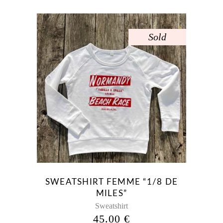
Sold
Ce
produit
a
plusieurs
variations.
Les
options
peuvent
être
SWEATSHIRT FEMME “1/8 DE
choisies
MILES”
sur
Sweatshirt
la
45.00
€
page