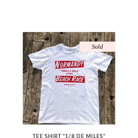
du
produit
Sold
Ce
produit
a
plusieurs
variations.
Les
options
peuvent
être
TEE SHIRT “1/8 DE MILES”