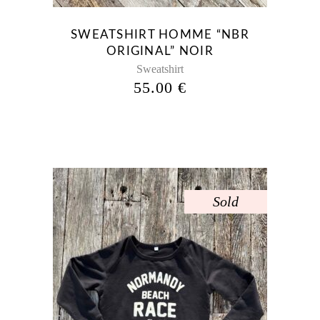
peuvent
être
SWEATSHIRT HOMME “NBR
choisies
ORIGINAL” NOIR
sur
Sweatshirt
la
55.00
€
page
du
produit
Sold
Ce
produit
a
plusieurs