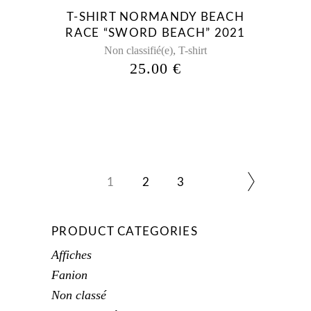
être
T-SHIRT NORMANDY BEACH
choisies
RACE “SWORD BEACH” 2021
sur
,
Non classifié(e)
T-shirt
la
25.00
€
page
du
produit
1
2
3
PRODUCT CATEGORIES
Affiches
Fanion
Non classé