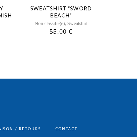
peuvent
Y
SWEATSHIRT “SWORD
être
NISH
BEACH”
choisies
,
Non classifié(e)
Sweatshirt
sur
55.00
€
la
page
du
produit
AISON / RETOURS
CONTACT