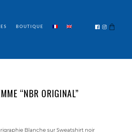
IES
BOUTIQUE
No products in the cart.
EMME “NBR ORIGINAL”
igraphie Blanche sur Sweatshirt noir