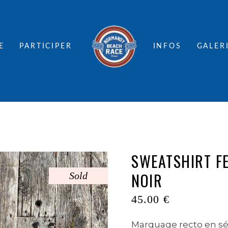
E
PARTICIPER
INFOS
GALER
SWEATSHIRT F
NOIR
Sold
45.00
€
Marquage recto en sér