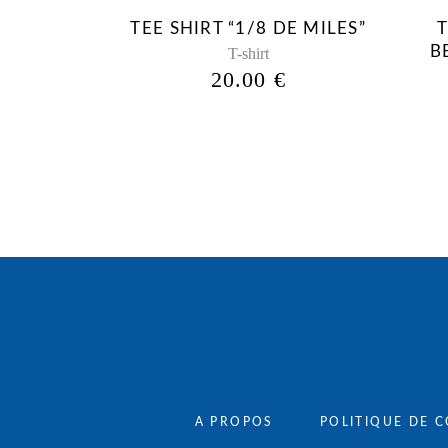
peuvent
TEE SHIRT “1/8 DE MILES”
être
B
T-shirt
choisies
20.00
€
sur
la
page
du
produit
A PROPOS
POLITIQUE DE C