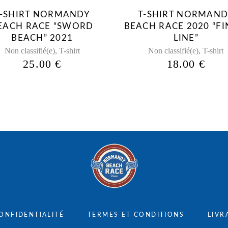
peuvent
peuvent
T-SHIRT NORMANDY
T-SHIRT NORMAND
être
être
EACH RACE “SWORD
BEACH RACE 2020 “FI
choisies
choisies
BEACH” 2021
LINE”
sur
sur
,
,
Non classifié(e)
T-shirt
Non classifié(e)
T-shirt
la
la
25.00
€
18.00
€
page
page
du
du
produit
produit
ONFIDENTIALITÉ
TERMES ET CONDITIONS
LIVR