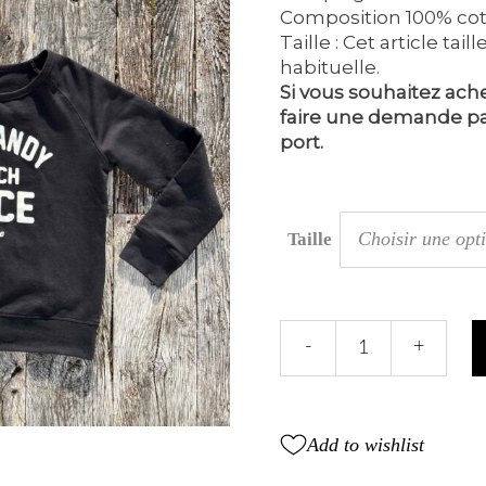
Composition 100% cot
Taille : Cet article ta
habituelle.
Si vous souhaitez ache
faire une demande par
port.
Choisir une opt
Taille
SWEATSHIRT
-
+
femme
“NBR
original”
Noir
Add to wishlist
quantity