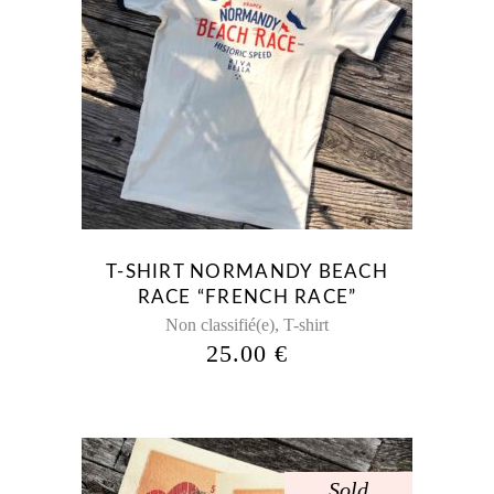
Ce
produit
a
plusieurs
variations.
Les
options
peuvent
être
T-SHIRT NORMANDY BEACH
choisies
RACE “FRENCH RACE”
sur
,
Non classifié(e)
T-shirt
la
25.00
€
page
du
produit
Sold