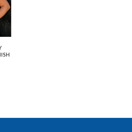
Y
NISH