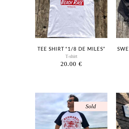
RÉCENT
produit
a
AU
plusieurs
variations.
Les
PLUS
options
peuvent
ANCIEN
TEE SHIRT “1/8 DE MILES”
SWE
être
T-shirt
choisies
20.00
€
sur
la
page
du
produit
Sold
Ce