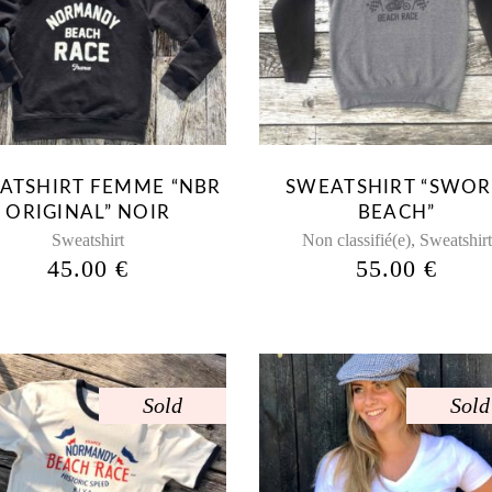
produit
produit
a
a
plusieurs
plusieurs
variations.
variations.
Les
Les
options
options
peuvent
peuvent
ATSHIRT FEMME “NBR
SWEATSHIRT “SWO
être
être
ORIGINAL” NOIR
BEACH”
choisies
choisies
,
Sweatshirt
Non classifié(e)
Sweatshirt
sur
sur
45.00
€
55.00
€
la
la
page
page
du
du
produit
produit
Sold
Sold
Ce
Ce