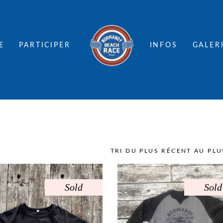
E
PARTICIPER
INFOS
GALER
Sold
Sold
Ce
Ce