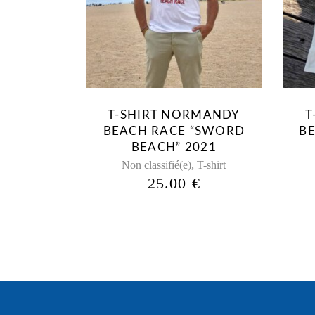
produit
a
plusieurs
variations.
Les
options
peuvent
T-SHIRT NORMANDY
T
être
BEACH RACE “SWORD
B
choisies
BEACH” 2021
sur
,
Non classifié(e)
T-shirt
la
25.00
€
page
du
produit